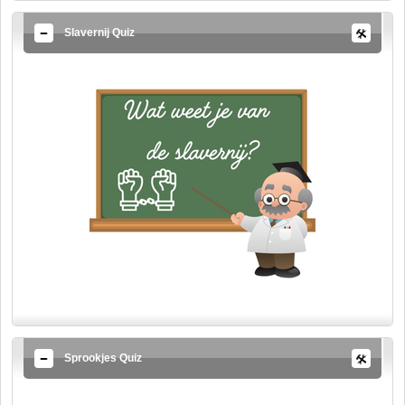
Slavernij Quiz
Sprookjes Quiz