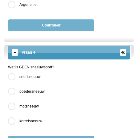
Argentinië
Controleer
vraag 4
Wat is GEEN sneeuwsoort?
snuifsneeuw
poedersneeuw
motsneeuw
korrelsneeuw