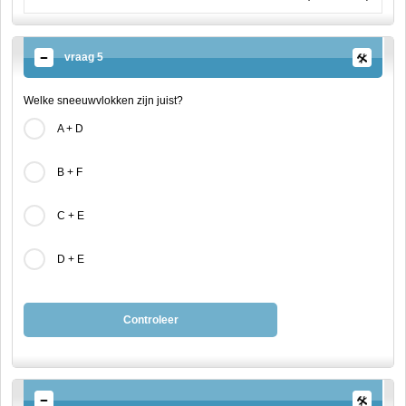
vraag 5
Welke sneeuwvlokken zijn juist?
A + D
B + F
C + E
D + E
Controleer